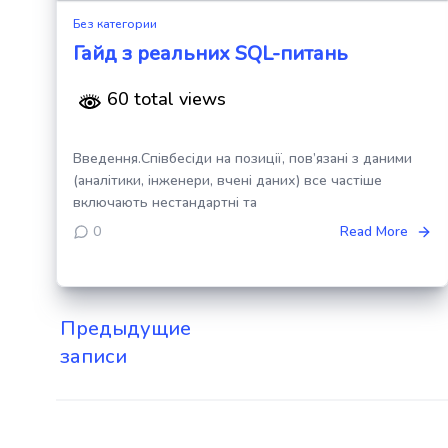
Без категории
Гайд з реальних SQL-питань
60 total views
Введення.Співбесіди на позиції, пов’язані з даними
(аналітики, інженери, вчені даних) все частіше
включають нестандартні та
0
Read More
Предыдущие
Навигация
записи
по
записям