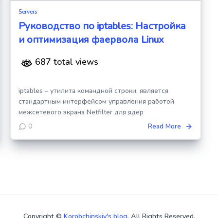
Servers
Руководство по iptables: Настройка
и оптимизация фаервола Linux
687 total views
iptables – утилита командной строки, является
стандартным интерфейсом управления работой
межсетевого экрана Netfilter для ядер
0
Read More
Copyright ©
Korobchinskiy's blog
. All Rights Reserved.