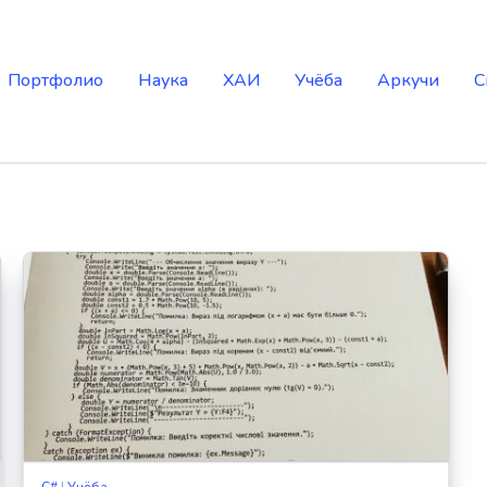
Портфолио
Наука
ХАИ
Учёба
Аркучи
С
C#
|
Учёба