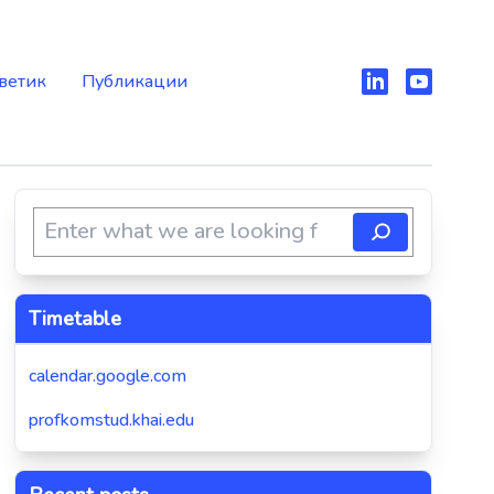
ветик
Публикации
Timetable
calendar.google.com
profkomstud.khai.edu