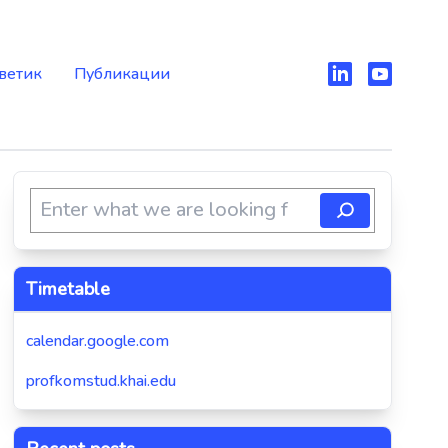
ветик
Публикации
Timetable
calendar.google.com
profkomstud.khai.edu