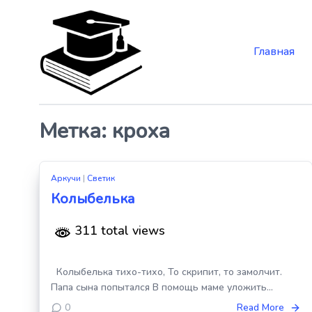
Главная
Skip
to
the
content
Метка:
кроха
Аркучи
|
Светик
Колыбелька
311 total views
Колыбелька тихо-тихо, То скрипит, то замолчит.
Папа сына попытался В помощь маме уложить…
0
Read More