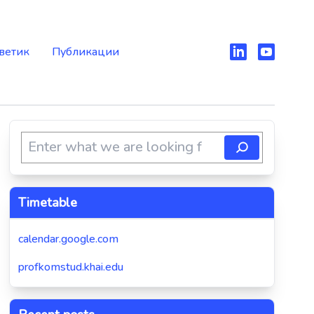
ветик
Публикации
Timetable
calendar.google.com
profkomstud.khai.edu