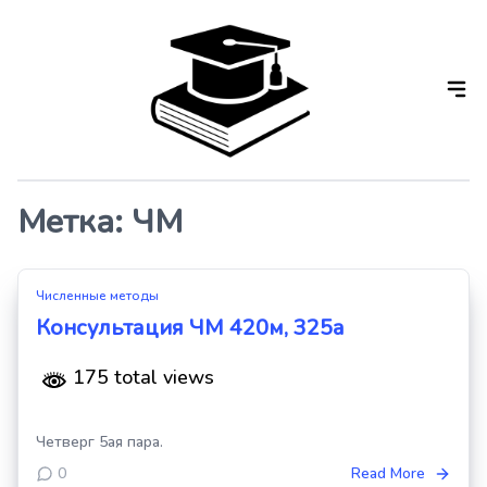
Skip
to
the
content
Метка:
ЧМ
Численные методы
Консультация ЧМ 420м, 325а
175 total views
Четверг 5ая пара.
0
Read More