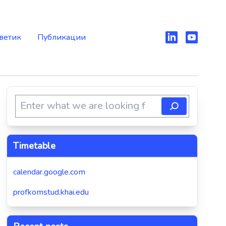
ветик
Публикации
Timetable
calendar.google.com
profkomstud.khai.edu