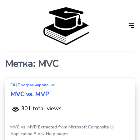
Skip
to
the
content
Метка:
MVC
C#
|
Программирование
MVC vs. MVP
301 total views
MVC vs. MVP Extracted from Microsoft Composite UI
Applicatino Block Help pages.