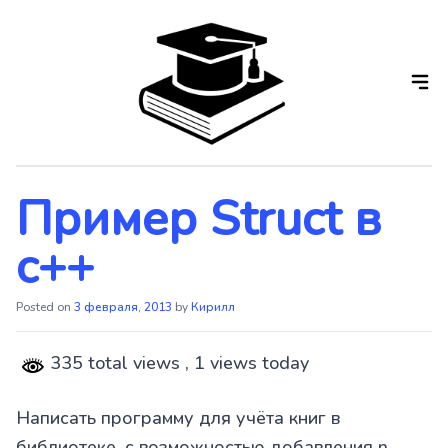
Skip
to
the
content
Пример Struct в
с++
Posted on
3 февраля, 2013
by
Кирилл
335 total views
, 1 views today
Написать программу для учёта книг в
библиотеке, с возможностью добавления n