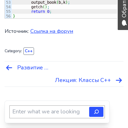
53

        output_book
(
b,k
)
;
54

        getch
(
)
;
55

return
0
;
}
Источник:
Ссылка на форум
Category:
C++
Развитие …
Навигация
по
Лекция: Классы С++
записям