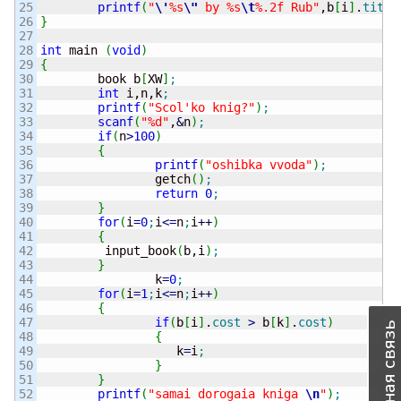
25

printf
(
"
\'
%s
\"
 by %s
\t
%.2f Rub"
,b
[
i
]
.
title
26

}
27

28

int
 main 
(
void
)
29

{
30

        book b
[
XW
]
;
31

int
 i,n,k
;
32

printf
(
"Scol'ko knig?"
)
;
33

scanf
(
"%d"
,
&
n
)
;
34

if
(
n
>
100
)
35

{
36

printf
(
"oshibka vvoda"
)
;
37

                getch
(
)
;
38

return
0
;
39

}
40

for
(
i
=
0
;
i
<=
n
;
i
++
)
41

{
42

         input_book
(
b,i
)
;
43

}
44

                k
=
0
;
45

for
(
i
=
1
;
i
<=
n
;
i
++
)
46

{
47

if
(
b
[
i
]
.
cost
>
 b
[
k
]
.
cost
)
Обратная связь
48

{
49

                   k
=
i
;
50

}
51

}
52

printf
(
"samai dorogaia kniga 
\n
"
)
;