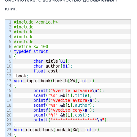
книг.
1

#include <conio.h>
2

#include 
3

#include 
4

#include 
5

#include 
6

#define XW 100
7

typedef
struct
8

{
9

char
 title
[
81
]
;
10

char
 author
[
81
]
;
11

float
 cost
;
12

}
book
;
13

void
 input_book
(
book b
[
XW
]
,
int
 i
)
14

{
15

printf
(
"Vvedite nazvanie
\n
"
)
;
16

scanf
(
"%s"
,
&
b
[
i
]
.
title
)
;
17

printf
(
"Vvedite avtora
\n
"
)
;
18

scanf
(
"%s"
,
&
b
[
i
]
.
author
)
;
19

printf
(
"vvedite ceny
\n
"
)
;
20

scanf
(
"%f"
,
&
b
[
i
]
.
cost
)
;
21

printf
(
"******************
\n
"
)
;
22

}
23

void
 output_book
(
book b
[
XW
]
, 
int
 i
)
24

{