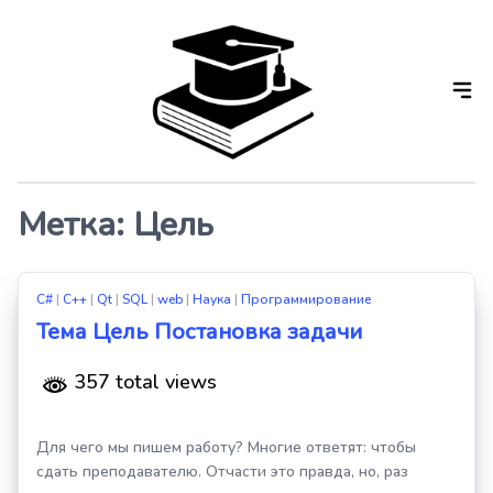
Skip
to
the
content
Метка:
Цель
C#
|
C++
|
Qt
|
SQL
|
web
|
Наука
|
Программирование
Тема Цель Постановка задачи
357 total views
Для чего мы пишем работу? Многие ответят: чтобы
сдать преподавателю. Отчасти это правда, но, раз