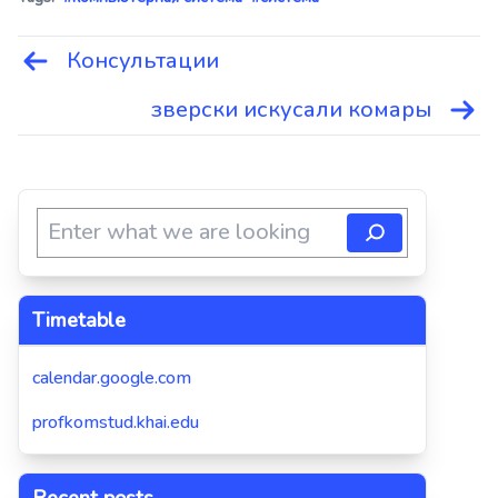
Консультации
Навигация
по
зверски искусали комары
записям
Timetable
calendar.google.com
profkomstud.khai.edu
Recent posts