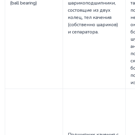
(ball bearing)
шарикоподшипники,
т
состоящие из двух
п
колец, тел качения
н
(собственно шариков)
о
и сепаратора.
б
ш
а
п
с
б
п
и
Подшипник качения с