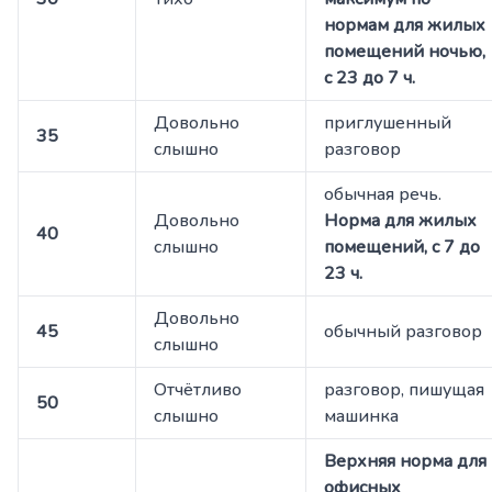
нормам для жилых
помещений ночью,
с 23 до 7 ч.
Довольно
приглушенный
35
слышно
разговор
обычная речь.
Довольно
Норма для жилых
40
слышно
помещений, с 7 до
23 ч.
Довольно
45
обычный разговор
слышно
Отчётливо
разговор, пишущая
50
слышно
машинка
Верхняя норма для
офисных