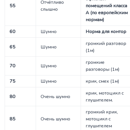
Отчётливо
55
помещений класса
слышно
А (по европейским
нормам)
60
Шумно
Норма для контор
громкий разговор
65
Шумно
(1м)
громкие
70
Шумно
разговоры (1м)
75
Шумно
крик, смех (1м)
крик, мотоцикл с
80
Очень шумно
глушителем.
громкий крик,
85
Очень шумно
мотоцикл с
глушителем