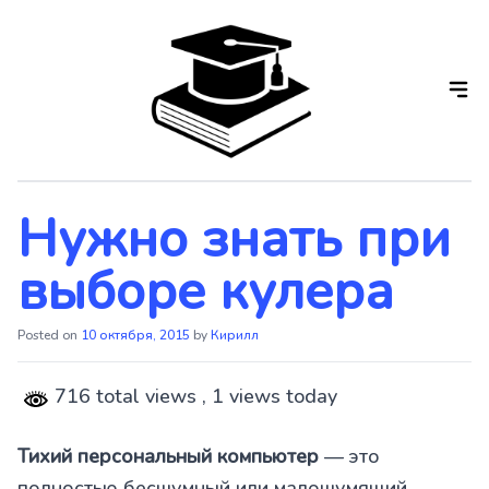
Skip
to
the
content
Нужно знать при
выборе кулера
Posted on
10 октября, 2015
by
Кирилл
716 total views
, 1 views today
Тихий персональный компьютер
— это
полностью бесшумный или малошумящий