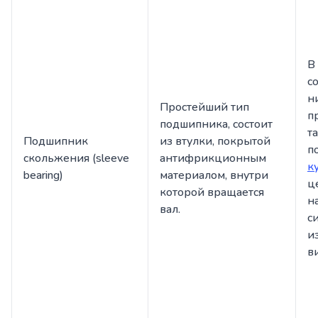
В
с
н
Простейший тип
п
подшипника, состоит
т
Подшипник
из втулки, покрытой
п
скольжения (sleeve
антифрикционным
к
bearing)
материалом, внутри
ц
которой вращается
н
вал.
с
и
в