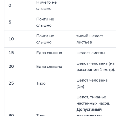
Ничего не
0
слышно
Почти не
5
слышно
Почти не
тихий шелест
10
слышно
листьев
15
Едва слышно
шелест листвы
шепот человека (на
20
Едва слышно
расстоянии 1 метр).
шепот человека
25
Тихо
(1м)
шепот, тиканье
настенных часов.
Допустимый
30
Тихо
максимум по