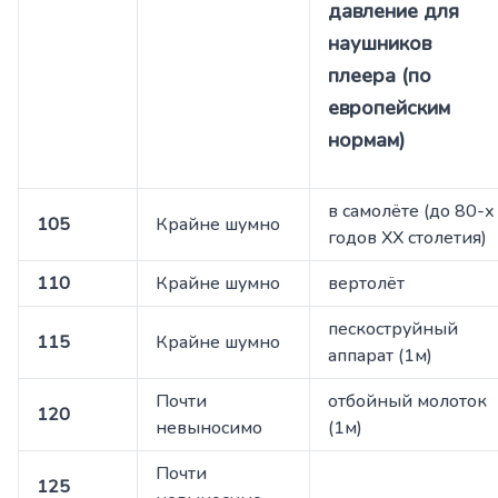
давление для
наушников
плеера (по
европейским
нормам)
в самолёте (до 80-х
105
Крайне шумно
годов ХХ столетия)
110
Крайне шумно
вертолёт
пескоструйный
115
Крайне шумно
аппарат (1м)
Почти
отбойный молоток
120
невыносимо
(1м)
Почти
125