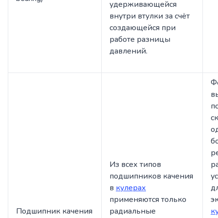
удерживающейся
внутри втулки за счёт
создающейся при
работе разницы
давлений.
Ф
в
п
с
о
б
р
Из всех типов
р
подшипников качения
у
в
кулерах
д
применяются только
э
Подшипник качения
радиальные
к