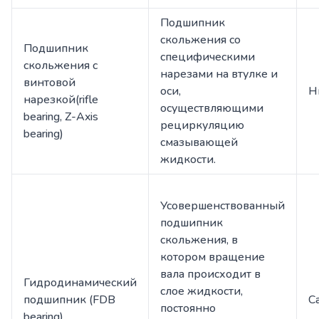
Подшипник
скольжения со
Подшипник
специфическими
скольжения c
нарезами на втулке и
винтовой
оси,
Н
нарезкой(rifle
осуществляющими
bearing, Z-Axis
рециркуляцию
bearing)
смазывающей
жидкости.
Усовершенствованный
подшипник
скольжения, в
котором вращение
вала происходит в
Гидродинамический
слое жидкости,
подшипник (FDB
С
постоянно
bearing)