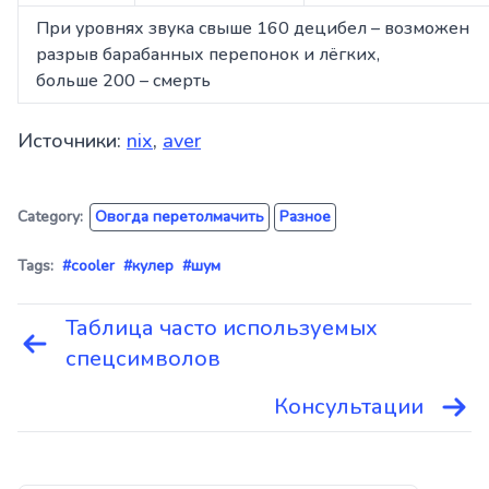
При уровнях звука свыше 160 децибел – возможен
разрыв барабанных перепонок и лёгких,
больше 200 – смерть
Источники:
nix
,
aver
Category:
Овогда перетолмачить
Разное
Tags:
#cooler
#кулер
#шум
Таблица часто используемых
Навигация
спецсимволов
по
записям
Консультации