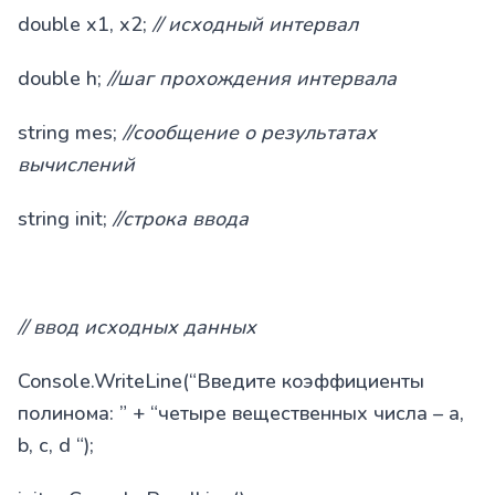
double x1, x2;
// исходный интервал
double h;
//шаг прохождения интервала
string mes;
//сообщение о результатах
вычислений
string init;
//строка ввода
// ввод исходных данных
Console.WriteLine(“Введите коэффициенты
полинома: ” + “четыре вещественных числа – a,
b, c, d “);