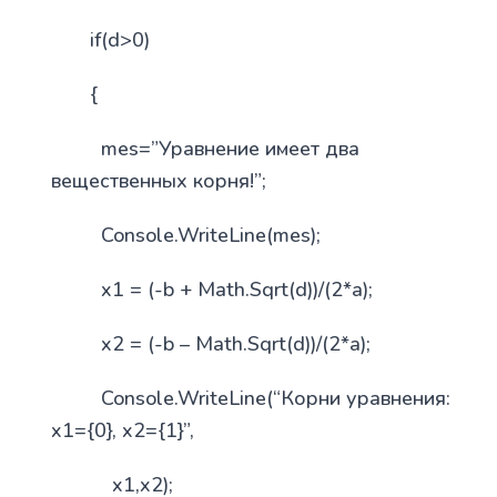
if(d>0)
{
mes=”Уравнение имеет два
вещественных корня!”;
Console.WriteLine(mes);
x1 = (-b + Math.Sqrt(d))/(2*a);
x2 = (-b – Math.Sqrt(d))/(2*a);
Console.WriteLine(“Корни уравнения:
x1={0}, x2={1}”,
x1,x2);