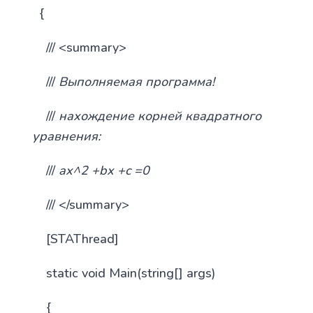
{
/// <summary>
///
Выполняемая программа!
///
нахождение корней квадратного
уравнения:
///
ax^2 +bx +c =0
/// </summary>
[STAThread]
static void Main(string[] args)
{