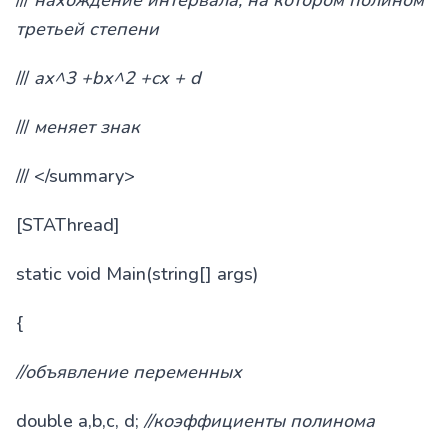
третьей степени
///
ax^3 +bx^2 +cx + d
///
меняет знак
/// </summary>
[STAThread]
static void Main(string[] args)
{
//объявление переменных
double a,b,c, d;
//коэффициенты полинома