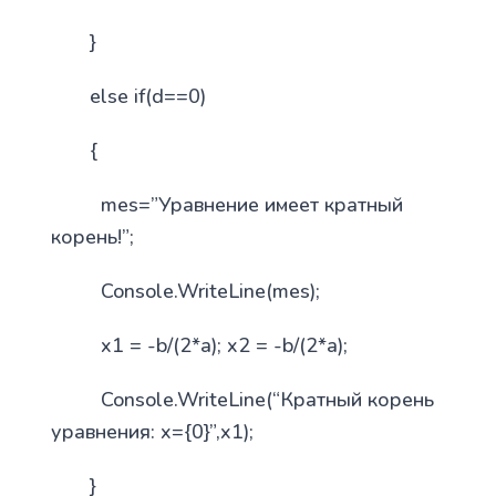
}
else if(d==0)
{
mes=”Уравнение имеет кратный
корень!”;
Console.WriteLine(mes);
x1 = -b/(2*a); x2 = -b/(2*a);
Console.WriteLine(“Кратный корень
уравнения: x={0}”,x1);
}