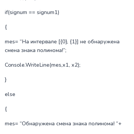
if(signum == signum1)
{
mes= “На интервале [{0}, {1}] не обнаружена
смена знака полинома!”;
Console.WriteLine(mes,x1, x2);
}
else
{
mes= “Обнаружена смена знака полинома! “+