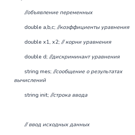
//объявление переменных
double a,b,c;
//коэффициенты уравнения
double x1, x2;
// корни уравнения
double d;
//дискриминант уравнения
string mes;
//сообщение о результатах
вычислений
string init;
//строка ввода
// ввод исходных данных