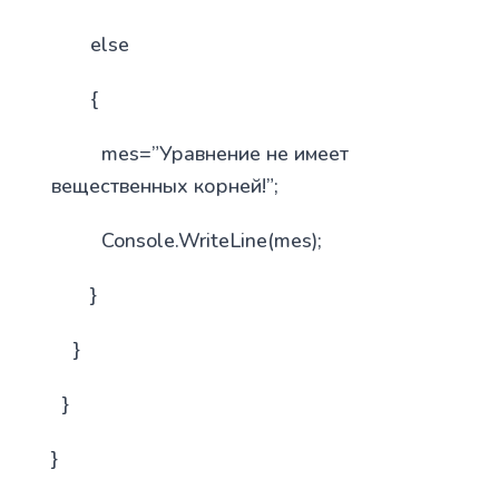
else
{
mes=”Уравнение не имеет
вещественных корней!”;
Console.WriteLine(mes);
}
}
}
}