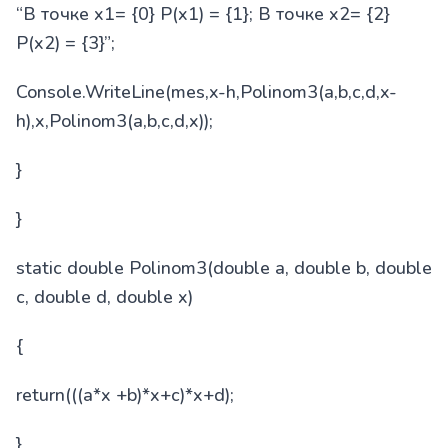
“В точке x1= {0} P(x1) = {1}; В точке x2= {2}
P(x2) = {3}”;
Console.WriteLine(mes,x-h,Polinom3(a,b,c,d,x-
h),x,Polinom3(a,b,c,d,x));
}
}
static double Polinom3(double a, double b, double
c, double d, double x)
{
return(((a*x +b)*x+c)*x+d);
}