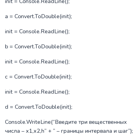
init = Console.ReadLine();
a = Convert.ToDouble(init);
init = Console.ReadLine();
b = Convert.ToDouble(init);
init = Console.ReadLine();
c = Convert.ToDouble(init);
init = Console.ReadLine();
d = Convert.ToDouble(init);
Console.WriteLine(“Введите три вещественных
числа – x1,x2,h” + ” – границы интервала и шаг”);