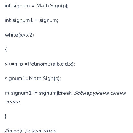
int signum = Math.Sign(p);
int signum1 = signum;
while(x<x2)
{
x+=h; p =Polinom3(a,b,c,d,x);
signum1=Math.Sign(p);
if( signum1 != signum)break;
//
обнаружена
смена
знака
}
//вывод результатов