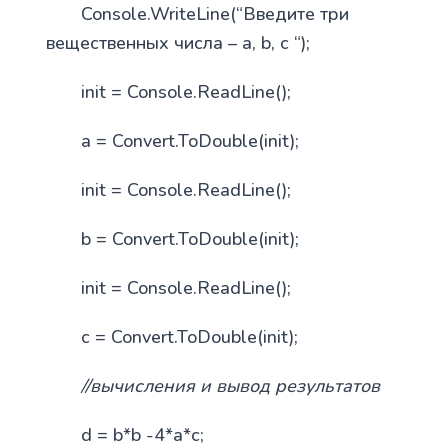
Console.WriteLine(“Введите три
вещественных числа – a, b, c “);
init = Console.ReadLine();
a = Convert.ToDouble(init);
init = Console.ReadLine();
b = Convert.ToDouble(init);
init = Console.ReadLine();
c = Convert.ToDouble(init);
//вычисления и вывод результатов
d = b*b -4*a*c;