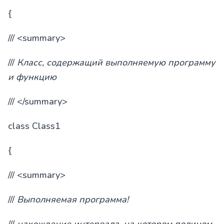
{
/// <summary>
///
Класс, содержащий выполняемую программу
и функцию
/// </summary>
class Class1
{
/// <summary>
///
Выполняемая
программа
!
///
нахождение интервала, на котором полином