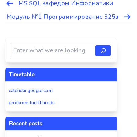
MS SQL кафедры Информатики
Навигация
по
Модуль №1 Программирование 325а
записям
Timetable
calendar.google.com
profkomstud.khai.edu
Recent posts