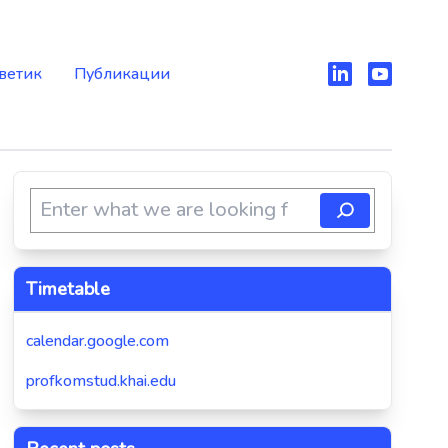
ветик
Публикации
Timetable
calendar.google.com
profkomstud.khai.edu