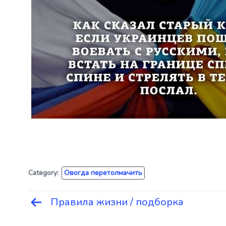
Category:
Овогда перетолмачить
Правила жизни / подборка
Навигация
по