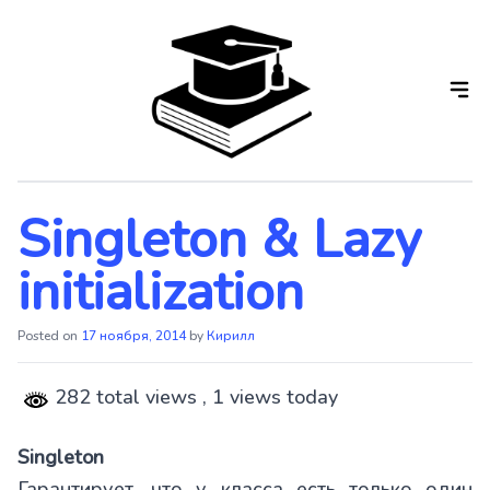
Skip
to
the
content
Singleton & Lazy
initialization
Posted on
17 ноября, 2014
by
Кирилл
282 total views
, 1 views today
Singleton
Гарантирует, что у класса есть только один