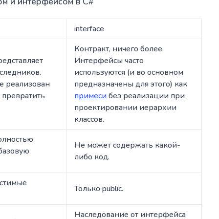
ом и интерфейсом в C#
interface
Контракт, ничего более.
редставляет
Интерфейсы часто
аследников.
используются (и во основном
не реализован
предназначены для этого) как
л превратить
примеси
без реализации при
проектировании иерархии
классов.
олностью
Не может содержать какой-
 базовую
либо код.
устимые
Только public.
Наследование от интерфейса