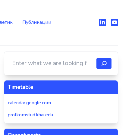
ветик
Публикации
Timetable
calendar.google.com
profkomstud.khai.edu