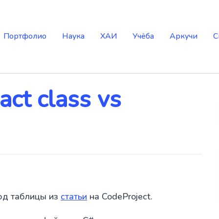
Портфолио
Наука
ХАИ
Учёба
Аркучи
С
ct class vs
од таблицы из
статьи
на CodeProject.